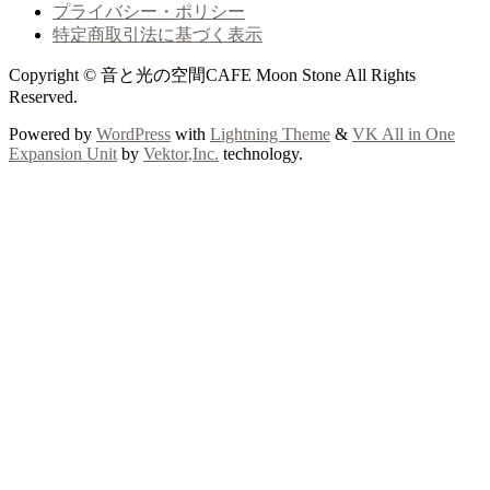
プライバシー・ポリシー
特定商取引法に基づく表示
Copyright © 音と光の空間CAFE Moon Stone All Rights
Reserved.
Powered by
WordPress
with
Lightning Theme
&
VK All in One
Expansion Unit
by
Vektor,Inc.
technology.