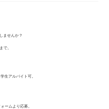
トしませんか？
いまで。
。学生アルバイト可。
記フォームより応募。